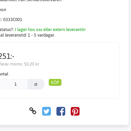
::
0333C001
status?:
I lager hos oss eller extern leverantör
l leveranstid:
1 - 5 vardagar.
251:-
Varav moms:
50,20 kr
Antal
KÖP
st