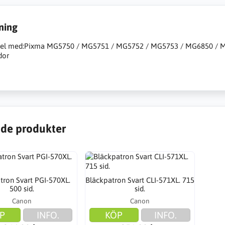
ning
el med:Pixma MG5750 / MG5751 / MG5752 / MG5753 / MG6850 / 
dor
de produkter
tron Svart PGI-570XL.
Bläckpatron Svart CLI-571XL. 715
500 sid.
sid.
Canon
Canon
P
INFO.
KÖP
INFO.