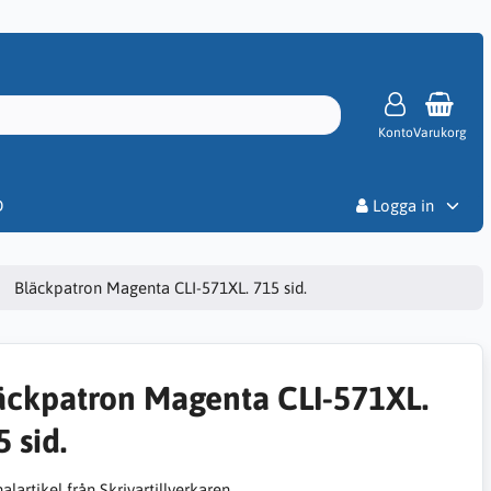
Konto
Varukorg
Priser
D
Logga in
Bläckpatron Magenta CLI-571XL. 715 sid.
äckpatron Magenta CLI-571XL.
 sid.
alartikel från Skrivartillverkaren