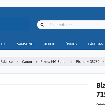
OKI
SAMSUNG
XEROX
ÖVRIGA
FÄRGBAN
Fabrikat
Canon
Pixma MG-Serien
Pixma MG5750
Bl
715
Origin