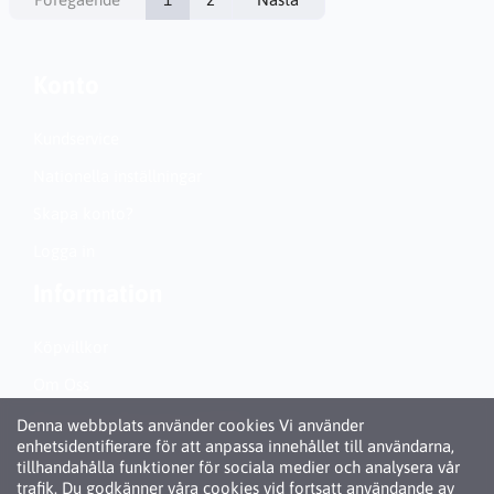
Konto
Kundservice
Nationella inställningar
Skapa konto?
Logga in
Information
Köpvillkor
Om Oss
Personuppgiftspolicy (GDPR)
Denna webbplats använder cookies Vi använder
enhetsidentifierare för att anpassa innehållet till användarna,
Om Cookies
tillhandahålla funktioner för sociala medier och analysera vår
trafik. Du godkänner våra cookies vid fortsatt användande av