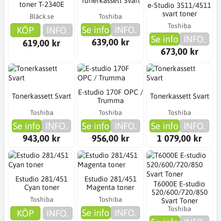
Tonerkassett Svart
toner T-2340E
e-Studio 3511/4511
svart toner
Bläck.se
Toshiba
Toshiba
Se info
INFO.
KÖP
INFO.
Se info
INFO.
639,00 kr
619,00 kr
673,00 kr
E-studio 170F OPC /
Tonerkassett Svart
Tonerkassett Svart
Trumma
Toshiba
Toshiba
Toshiba
Se info
INFO.
Se info
INFO.
Se info
INFO.
943,00 kr
956,00 kr
1 079,00 kr
Estudio 281/451
Estudio 281/451
T6000E E-studio
Cyan toner
Magenta toner
520/600/720/850
Toshiba
Toshiba
Svart Toner
Toshiba
Se info
INFO.
KÖP
INFO.