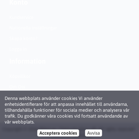
Konto
Kundservice
Nationella inställningar
Skapa konto?
Logga in
Information
Köpvillkor
Om Oss
Personuppgiftspolicy (GDPR)
Denna webbplats använder cookies Vi använder
enhetsidentifierare för att anpassa innehållet till användarna,
Om Cookies
tillhandahålla funktioner för sociala medier och analysera vår
trafik. Du godkänner våra cookies vid fortsatt användande av
vår webbplats.
Copyright © 2026 Bläck.se / Patronbutiken AB. All rights reserved ·
Acceptera cookies
Avvisa
Powered by
LiteCart®