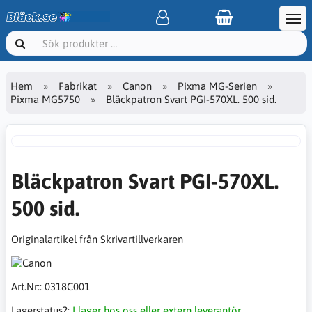
Hem
Fabrikat
Canon
Pixma MG-Serien
Pixma MG5750
Bläckpatron Svart PGI-570XL. 500 sid.
Bläckpatron Svart PGI-570XL.
500 sid.
Originalartikel från Skrivartillverkaren
Art.Nr::
0318C001
Lagerstatus?:
I lager hos oss eller extern leverantör