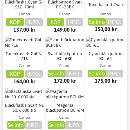
Bläckflaska Cyan GI-
Bläckpatron Svart
Tonerkassett Cyan
51C. 70ml
PGI-35BK
Canon
Canon
Canon
Se info
INFO.
KÖP
INFO.
KÖP
INFO.
153,00 kr
137,00 kr
149,00 kr
Tonerkassett Gul Nr.
Svart bläckpatron
Cyan bläckpatron
716
BCI-6BK
BCI-6C
Canon
Canon
Canon
Se info
INFO.
Se info
INFO.
KÖP
INFO.
172,00 kr
175,00 kr
164,00 kr
Bläckflaska Svart Nr.
Magenta
50. 6.000 sid.
bläckpatron BCI-6M
Canon
Canon
Se info
INFO.
Se info
INFO.