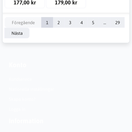
177,00 kr
179,00 kr
Föregående
1
2
3
4
5
...
29
Nästa
Konto
Kundservice
Nationella inställningar
Skapa konto?
Logga in
Information