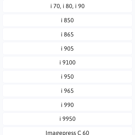
i 70, i 80, i 90
i 850
i 865
i 905
i 9100
i 950
i 965
i 990
i 9950
Imagepress C 60