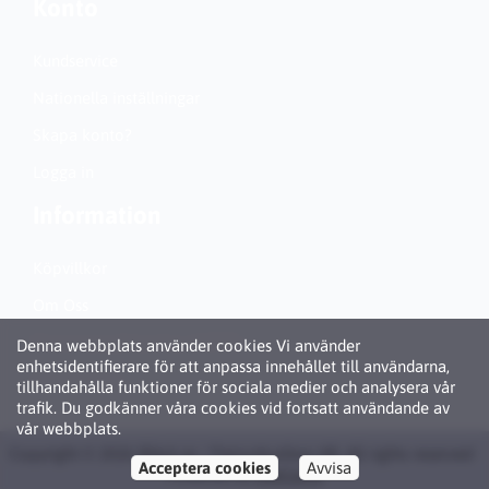
Konto
Kundservice
Nationella inställningar
Skapa konto?
Logga in
Information
Köpvillkor
Om Oss
Personuppgiftspolicy (GDPR)
Denna webbplats använder cookies Vi använder
enhetsidentifierare för att anpassa innehållet till användarna,
Om Cookies
tillhandahålla funktioner för sociala medier och analysera vår
trafik. Du godkänner våra cookies vid fortsatt användande av
vår webbplats.
Copyright © 2026 Bläck.se / Patronbutiken AB. All rights reserved ·
Acceptera cookies
Avvisa
Powered by
LiteCart®