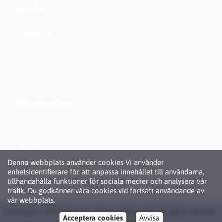
Konto
Kundservice
Nationella inställningar
Skapa konto?
Logga in
Information
Köpvillkor
Om Oss
Personuppgiftspolicy (GDPR)
Denna webbplats använder cookies Vi använder
enhetsidentifierare för att anpassa innehållet till användarna,
Om Cookies
tillhandahålla funktioner för sociala medier och analysera vår
trafik. Du godkänner våra cookies vid fortsatt användande av
vår webbplats.
Copyright © 2026 Bläck.se / Patronbutiken AB. All rights reserved ·
Acceptera cookies
Avvisa
Powered by
LiteCart®