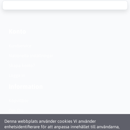
Konto
Kundservice
Nationella inställningar
Skapa konto?
Logga in
Information
Köpvillkor
Om Oss
Personuppgiftspolicy (GDPR)
Denna webbplats använder cookies Vi använder
enhetsidentifierare för att anpassa innehållet till användarna,