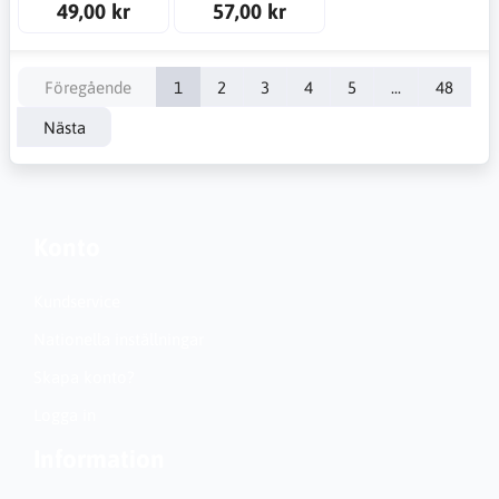
49,00 kr
57,00 kr
Föregående
1
2
3
4
5
...
48
Nästa
Konto
Kundservice
Nationella inställningar
Skapa konto?
Logga in
Information