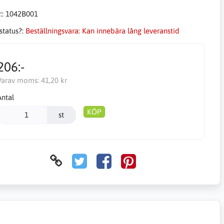
::
1042B001
status?:
Beställningsvara: Kan innebära lång leveranstid
206:-
Varav moms:
41,20 kr
Antal
KÖP
st