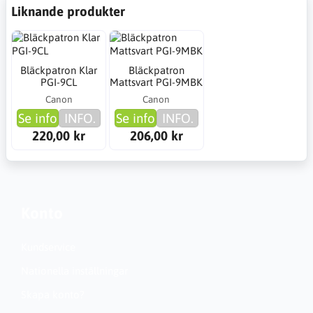
Liknande produkter
Bläckpatron Klar
Bläckpatron
PGI-9CL
Mattsvart PGI-9MBK
Canon
Canon
Se info
INFO.
Se info
INFO.
220,00 kr
206,00 kr
Konto
Kundservice
Nationella inställningar
Skapa konto?