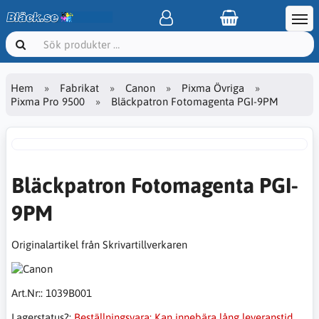
Hem
Fabrikat
Canon
Pixma Övriga
Pixma Pro 9500
Bläckpatron Fotomagenta PGI-9PM
Bläckpatron Fotomagenta PGI-
9PM
Originalartikel från Skrivartillverkaren
Art.Nr::
1039B001
Lagerstatus?:
Beställningsvara: Kan innebära lång leveranstid