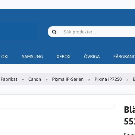
OKI
SAMSUNG
XEROX
ÖVRIGA
FÄRGBAN
Fabrikat
Canon
Pixma iP-Serien
Pixma iP7250
B
Bl
55
Kompa