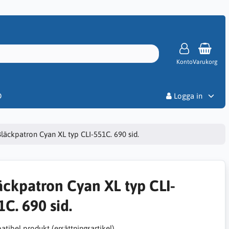
Konto
Varukorg
Priser
D
Logga in
läckpatron Cyan XL typ CLI-551C. 690 sid.
äckpatron Cyan XL typ CLI-
1C. 690 sid.
tibel produkt (ersättningsartikel)