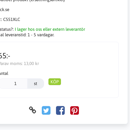
::
C551XLC
status?:
I lager hos oss eller extern leverantör
l leveranstid:
1 - 5 vardagar.
65:-
Varav moms:
13,00 kr
Antal
KÖP
st