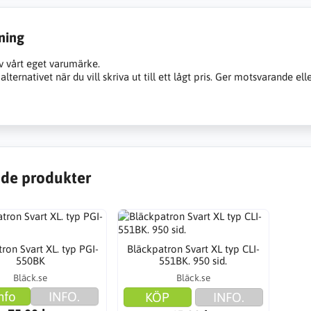
ning
v vårt eget varumärke.
alternativet när du vill skriva ut till ett lågt pris. Ger motsvarande ell
de produkter
ron Svart XL. typ PGI-
Bläckpatron Svart XL typ CLI-
550BK
551BK. 950 sid.
Bläck.se
Bläck.se
nfo
INFO.
KÖP
INFO.