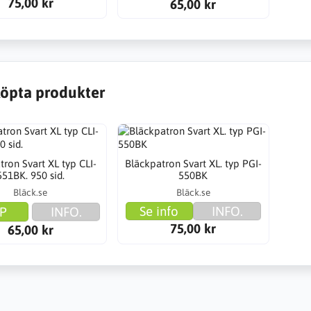
75,00 kr
65,00 kr
öpta produkter
tron Svart XL typ CLI-
Bläckpatron Svart XL. typ PGI-
551BK. 950 sid.
550BK
Bläck.se
Bläck.se
Se info
INFO.
P
INFO.
75,00 kr
65,00 kr