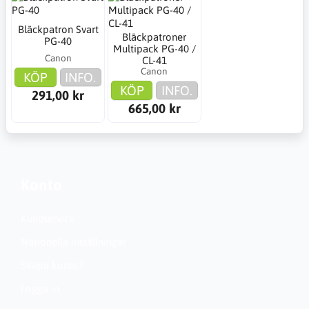
Bläckpatron Svart
Bläckpatroner
PG-40
Multipack PG-40 /
Canon
CL-41
Canon
KÖP
INFO.
KÖP
INFO.
291,00 kr
665,00 kr
Konto
Kundservice
Nationella inställningar
Skapa konto?
Logga in