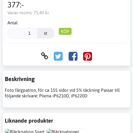
377:-
Varav moms:
75,40 kr
Antal
KÖP
st
Beskrivning
Foto färgpatron, för ca 155 sidor vid 5% täckning Passar till
följande skrivare: Pixma iP6210D, iP6220D
Liknande produkter