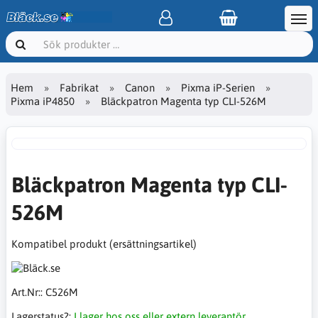
Hem
Fabrikat
Canon
Pixma iP-Serien
Pixma iP4850
Bläckpatron Magenta typ CLI-526M
Bläckpatron Magenta typ CLI-
526M
Kompatibel produkt (ersättningsartikel)
Art.Nr::
C526M
Lagerstatus?:
I lager hos oss eller extern leverantör