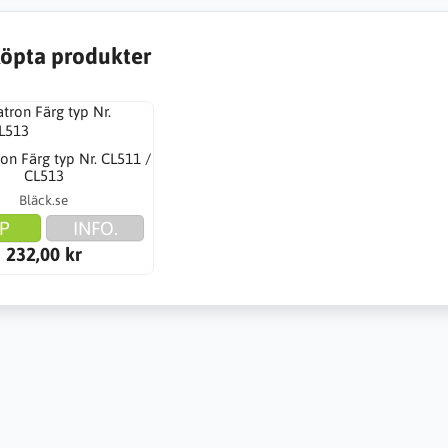
öpta produkter
on Färg typ Nr. CL511 /
CL513
Bläck.se
P
INFO.
232,00 kr