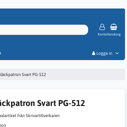
Konto
Varukorg
Priser
D
Logga in
Bläckpatron Svart PG-512
äckpatron Svart PG-512
alartikel från Skrivartillverkaren