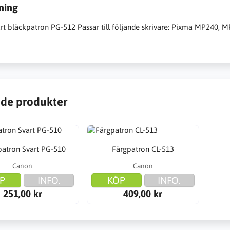
ning
rt bläckpatron PG-512 Passar till följande skrivare: Pixma MP240
de produkter
patron Svart PG-510
Färgpatron CL-513
Canon
Canon
P
INFO.
KÖP
INFO.
251,00 kr
409,00 kr