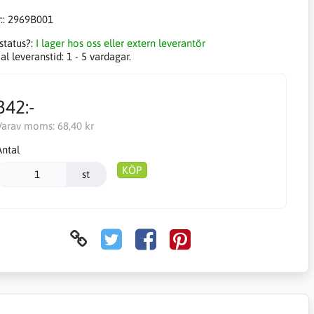
::
2969B001
status?:
I lager hos oss eller extern leverantör
l leveranstid:
1 - 5 vardagar.
342:-
Varav moms:
68,40 kr
Antal
KÖP
st