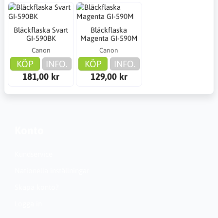
Bläckflaska Svart
Bläckflaska
GI-590BK
Magenta GI-590M
Canon
Canon
KÖP
INFO.
KÖP
INFO.
181,00 kr
129,00 kr
Konto
Kundservice
Nationella inställningar
Skapa konto?
Logga in