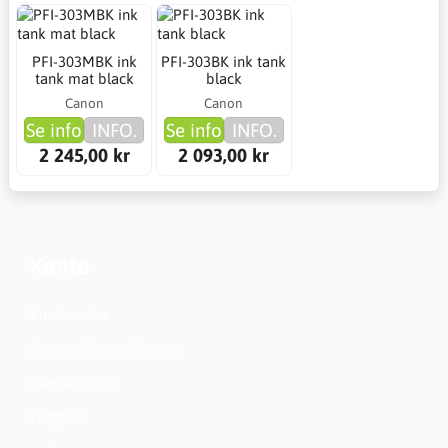
PFI-303MBK ink
PFI-303BK ink tank
tank mat black
black
Canon
Canon
Se info
INFO.
Se info
INFO.
2 245,00 kr
2 093,00 kr
Konto
Kundservice
Nationella inställningar
Skapa konto?
Logga in