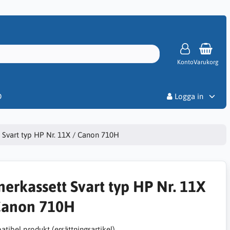
Konto
Varukorg
Priser
D
Logga in
 Svart typ HP Nr. 11X / Canon 710H
nerkassett Svart typ HP Nr. 11X
Canon 710H
tibel produkt (ersättningsartikel)