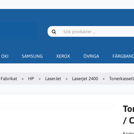
OKI
SAMSUNG
XEROX
ÖVRIGA
FÄRGBAN
Fabrikat
HP
LaserJet
Laserjet 2400
Tonerkassett
To
/ 
Kompa