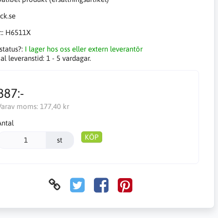
::
H6511X
status?:
I lager hos oss eller extern leverantör
l leveranstid:
1 - 5 vardagar.
887:-
Varav moms:
177,40 kr
Antal
KÖP
st