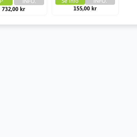
Se info
INFO.
P
INFO.
155,00 kr
732,00 kr