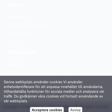
Konto
Kundservice
Nationella inställningar
Skapa konto?
Logga in
Information
Köpvillkor
Om Oss
Personuppgiftspolicy (GDPR)
Denna webbplats använder cookies Vi använder
enhetsidentifierare för att anpassa innehållet till användarna,
Om Cookies
tillhandahålla funktioner för sociala medier och analysera vår
trafik. Du godkänner våra cookies vid fortsatt användande av
vår webbplats.
Copyright © 2026 Bläck.se / Patronbutiken AB. All rights reserved ·
Acceptera cookies
Avvisa
Powered by
LiteCart®