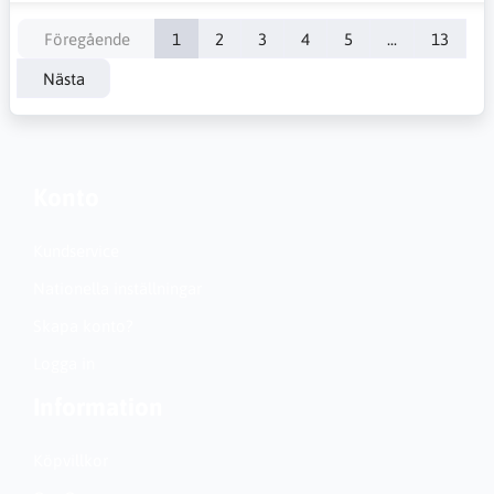
Föregående
1
2
3
4
5
...
13
Nästa
Konto
Kundservice
Nationella inställningar
Skapa konto?
Logga in
Information
Köpvillkor