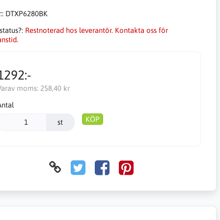
::
DTXP6280BK
status?:
Restnoterad hos leverantör. Kontakta oss för
nstid.
1292:-
Varav moms:
258,40 kr
Antal
KÖP
st