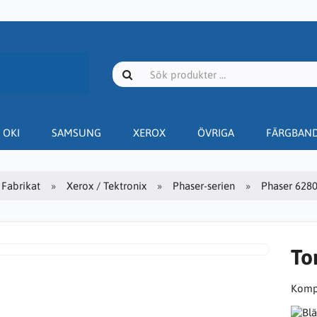
OKI
SAMSUNG
XEROX
ÖVRIGA
FÄRGBAN
Fabrikat
Xerox / Tektronix
Phaser-serien
Phaser 628
To
Kompa