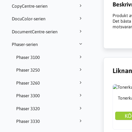
Beskriv
CopyCentre-serien
Produkt a
DocuColor-serien
Det bästa a
motsvarand
DocumentCentre-serien
Phaser-serien
Phaser 3100
Liknan
Phaser 3250
Phaser 3260
Phaser 3300
Tonerka
Phaser 3320
KÖ
Phaser 3330