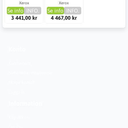
Xerox
Xerox
Se info
INFO.
Se info
INFO.
3 441,00 kr
4 467,00 kr
Konto
Kundservice
Nationella inställningar
Skapa konto?
Logga in
Information
Köpvillkor
Om Oss