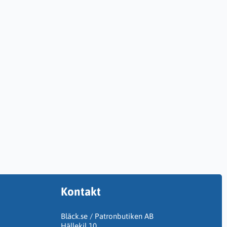
Kontakt
Bläck.se / Patronbutiken AB
Hällekil 10