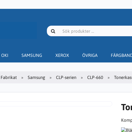
OKI
SAMSUNG
XEROX
ÖVRIGA
FÄRGBAN
Fabrikat
Samsung
CLP-serien
CLP-660
Tonerkass
To
Kompa