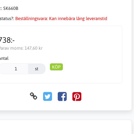
::
SK660B
status?:
Beställningsvara: Kan innebära lång leveranstid
738:-
Varav moms:
147,60 kr
Antal
KÖP
st