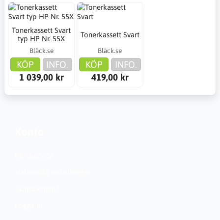
Tonerkassett Svart
Tonerkassett Svart
typ HP Nr. 55X
Bläck.se
Bläck.se
KÖP
INFO.
KÖP
INFO.
1 039,00 kr
419,00 kr
Konto
Kundservice
Nationella inställningar
Skapa konto?
Logga in