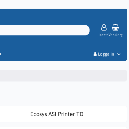
Konto
Varukorg
Priser
D
Logga in
Ecosys ASI Printer TD