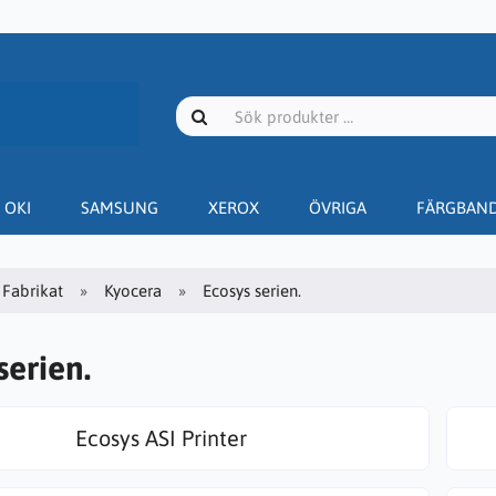
OKI
SAMSUNG
XEROX
ÖVRIGA
FÄRGBAN
Fabrikat
Kyocera
Ecosys serien.
serien.
Ecosys ASI Printer