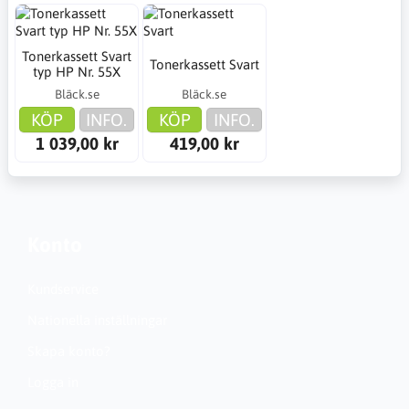
Tonerkassett Svart
Tonerkassett Svart
typ HP Nr. 55X
Bläck.se
Bläck.se
KÖP
INFO.
KÖP
INFO.
1 039,00 kr
419,00 kr
Konto
Kundservice
Nationella inställningar
Skapa konto?
Logga in