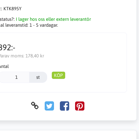
::
KTK895Y
status?:
I lager hos oss eller extern leverantör
l leveranstid:
1 - 5 vardagar.
892:-
Varav moms:
178,40 kr
Antal
KÖP
st