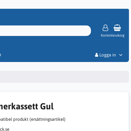
Konto
Varukorg
Priser
D
Logga in
nerkassett Gul
tibel produkt (ersättningsartikel)