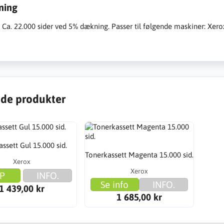
ning
: Ca. 22.000 sider ved 5% dækning. Passer til følgende maskiner: Xe
de produkter
ssett Gul 15.000 sid.
Tonerkassett Magenta 15.000 sid.
Xerox
Xerox
P
INFO.
Se info
INFO.
1 439,00 kr
1 685,00 kr