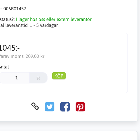
::
006R01457
status?:
I lager hos oss eller extern leverantör
l leveranstid:
1 - 5 vardagar.
1045:-
Varav moms:
209,00 kr
Antal
KÖP
st