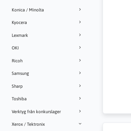
Konica / Minolta
Kyocera
Lexmark
OKI
Ricoh
Samsung
Sharp
Toshiba
Verktyg från konkurslager
Xerox / Tektronix