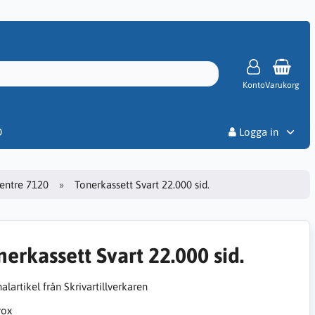
Konto
Varukorg
Priser
D
Logga in
entre 7120
Tonerkassett Svart 22.000 sid.
nerkassett Svart 22.000 sid.
alartikel från Skrivartillverkaren