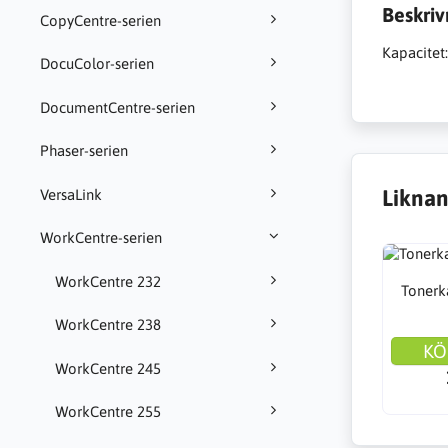
Beskriv
CopyCentre-serien
Kapacitet
DocuColor-serien
DocumentCentre-serien
Phaser-serien
Liknan
VersaLink
WorkCentre-serien
WorkCentre 232
Tonerka
WorkCentre 238
KÖ
WorkCentre 245
WorkCentre 255