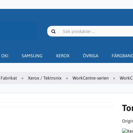
OKI
SAMSUNG
XEROX
ÖVRIGA
FÄRGBAN
Fabrikat
Xerox / Tektronix
WorkCentre-serien
WorkC
To
Origin