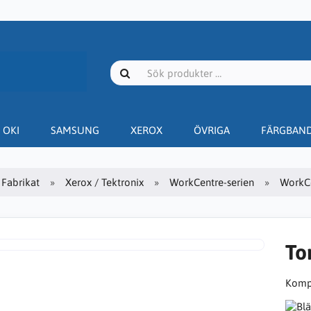
OKI
SAMSUNG
XEROX
ÖVRIGA
FÄRGBAN
Fabrikat
Xerox / Tektronix
WorkCentre-serien
WorkC
To
Kompa