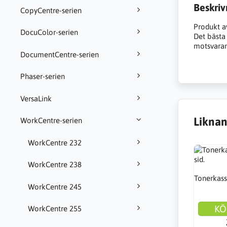
Beskriv
CopyCentre-serien
Produkt a
DocuColor-serien
Det bästa a
motsvarand
DocumentCentre-serien
Phaser-serien
VersaLink
Liknan
WorkCentre-serien
WorkCentre 232
WorkCentre 238
Tonerkass
WorkCentre 245
KÖ
WorkCentre 255