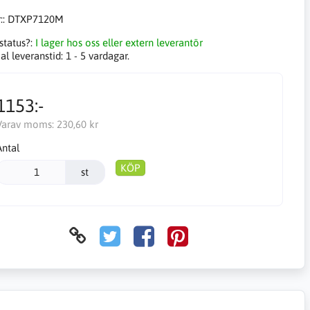
::
DTXP7120M
status?:
I lager hos oss eller extern leverantör
l leveranstid:
1 - 5 vardagar.
1153:-
Varav moms:
230,60 kr
Antal
KÖP
st