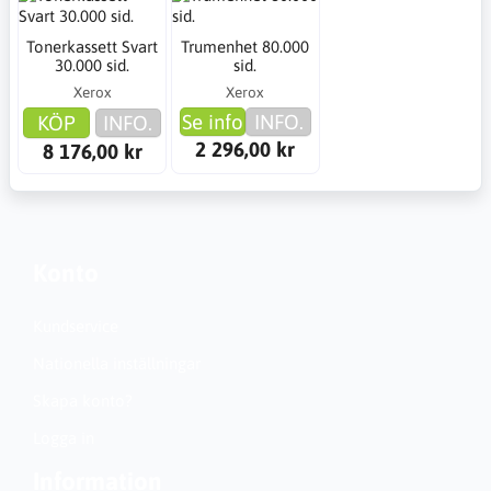
Tonerkassett Svart
Trumenhet 80.000
30.000 sid.
sid.
Xerox
Xerox
Se info
INFO.
KÖP
INFO.
2 296,00 kr
8 176,00 kr
Konto
Kundservice
Nationella inställningar
Skapa konto?
Logga in
Information