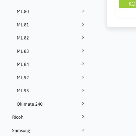
KÖ
ML 80
ML 81
ML 82
ML 83
ML 84
ML 92
ML 93
Okimate 240
Ricoh
Samsung