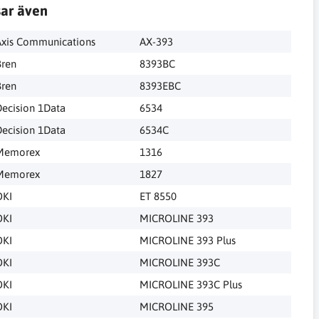
sar även
Axis Communications
AX-393
Bren
8393BC
Bren
8393EBC
ecision 1Data
6534
ecision 1Data
6534C
Memorex
1316
Memorex
1827
OKI
ET 8550
OKI
MICROLINE 393
OKI
MICROLINE 393 Plus
OKI
MICROLINE 393C
OKI
MICROLINE 393C Plus
OKI
MICROLINE 395