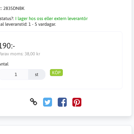
::
2835DNBK
status?:
I lager hos oss eller extern leverantör
l leveranstid:
1 - 5 vardagar.
190:-
Varav moms:
38,00 kr
Antal
KÖP
st