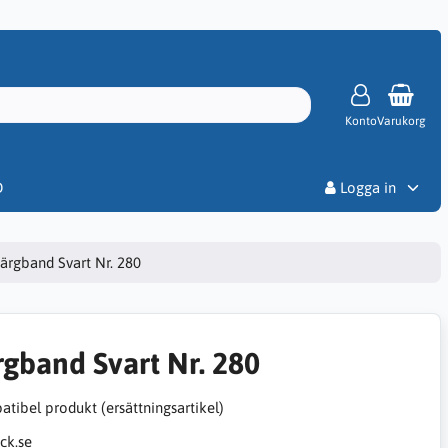
Konto
Varukorg
Priser
D
Logga in
ärgband Svart Nr. 280
rgband Svart Nr. 280
tibel produkt (ersättningsartikel)