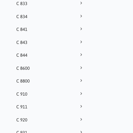
C 833
C 834
C 841
C 843
C 844
C 8600
C 8800
C 910
C 911
C 920
C 931