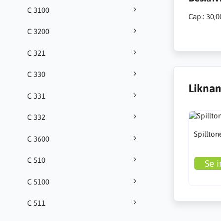
C 3100
Cap.: 30,0
C 3200
C 321
C 330
Liknan
C 331
C 332
Spillton
C 3600
C 510
Se i
C 5100
C 511