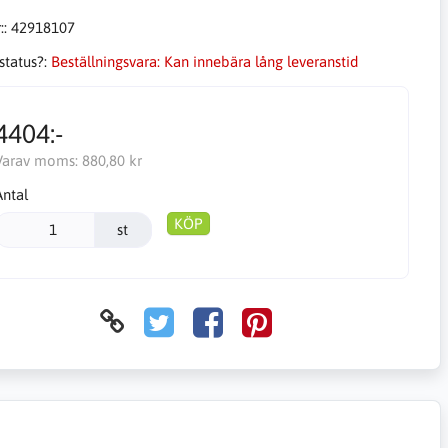
::
42918107
status?:
Beställningsvara: Kan innebära lång leveranstid
4404:-
Varav moms:
880,80 kr
Antal
KÖP
st