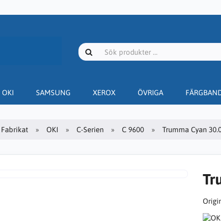
OKI
SAMSUNG
XEROX
ÖVRIGA
FÄRGBAN
Fabrikat
OKI
C-Serien
C 9600
Trumma Cyan 30.0
Tr
Origin