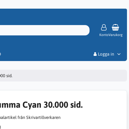
Konto
Varukorg
Priser
D
Logga in
00 sid.
umma Cyan 30.000 sid.
alartikel från Skrivartillverkaren