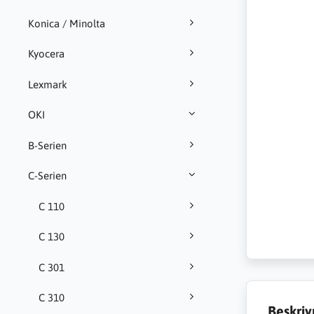
Konica / Minolta
Kyocera
Lexmark
OKI
B-Serien
C-Serien
C 110
C 130
C 301
C 310
Beskriv