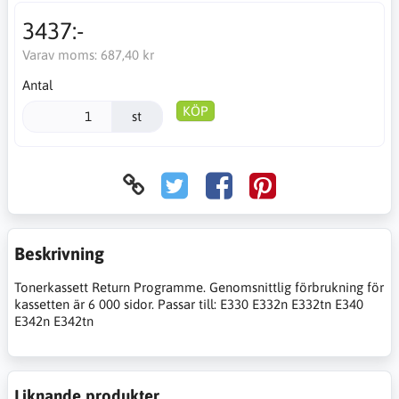
3437:-
Varav moms:
687,40 kr
Antal
KÖP
st
Beskrivning
Tonerkassett Return Programme. Genomsnittlig förbrukning för
kassetten är 6 000 sidor. Passar till: E330 E332n E332tn E340
E342n E342tn
Liknande produkter