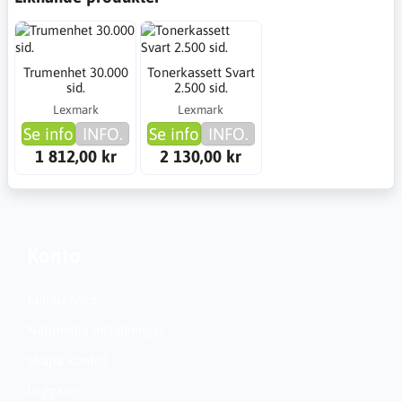
Trumenhet 30.000
Tonerkassett Svart
sid.
2.500 sid.
Lexmark
Lexmark
Se info
INFO.
Se info
INFO.
1 812,00 kr
2 130,00 kr
Konto
Kundservice
Nationella inställningar
Skapa konto?
Logga in