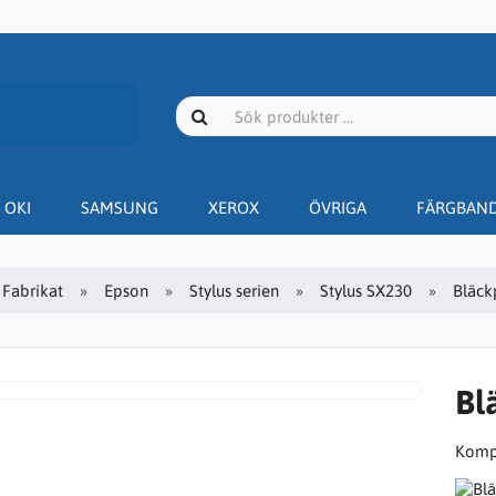
OKI
SAMSUNG
XEROX
ÖVRIGA
FÄRGBAN
Fabrikat
Epson
Stylus serien
Stylus SX230
Bläck
Bl
Kompa