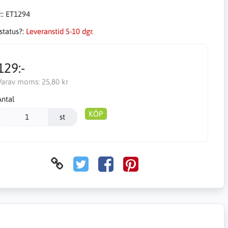
::
ET1294
status?:
Leveranstid 5-10 dgr.
129:-
Varav moms:
25,80 kr
Antal
KÖP
st