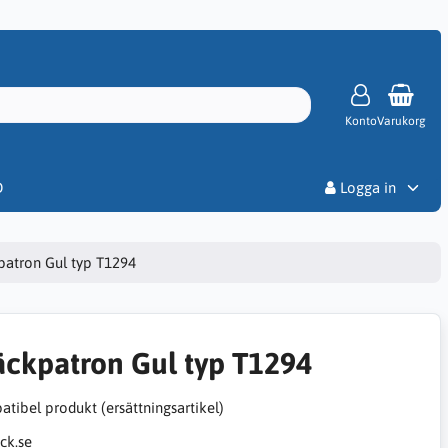
Konto
Varukorg
Priser
D
Logga in
patron Gul typ T1294
äckpatron Gul typ T1294
tibel produkt (ersättningsartikel)