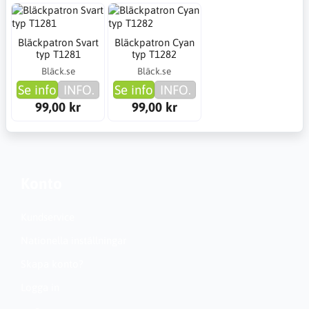
Bläckpatron Svart
Bläckpatron Cyan
typ T1281
typ T1282
Bläck.se
Bläck.se
Se info
INFO.
Se info
INFO.
99,00 kr
99,00 kr
Konto
Kundservice
Nationella inställningar
Skapa konto?
Logga in