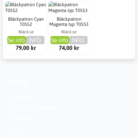
Bläckpatron Cyan
Bläckpatron
T0552
Magenta typ T0553
Bläck.se
Bläck.se
Se info
INFO.
Se info
INFO.
79,00 kr
74,00 kr
Konto
Kundservice
Nationella inställningar
Skapa konto?
Logga in