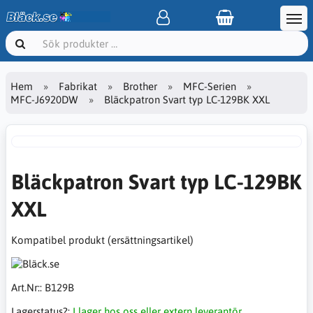
Hem
Fabrikat
Brother
MFC-Serien
MFC-J6920DW
Bläckpatron Svart typ LC-129BK XXL
Bläckpatron Svart typ LC-129BK
XXL
Kompatibel produkt (ersättningsartikel)
Art.Nr::
B129B
Lagerstatus?:
I lager hos oss eller extern leverantör