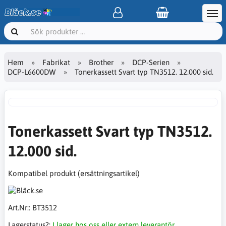
Hem
Fabrikat
Brother
DCP-Serien
DCP-L6600DW
Tonerkassett Svart typ TN3512. 12.000 sid.
Tonerkassett Svart typ TN3512.
12.000 sid.
Kompatibel produkt (ersättningsartikel)
Art.Nr::
BT3512
Lagerstatus?:
I lager hos oss eller extern leverantör