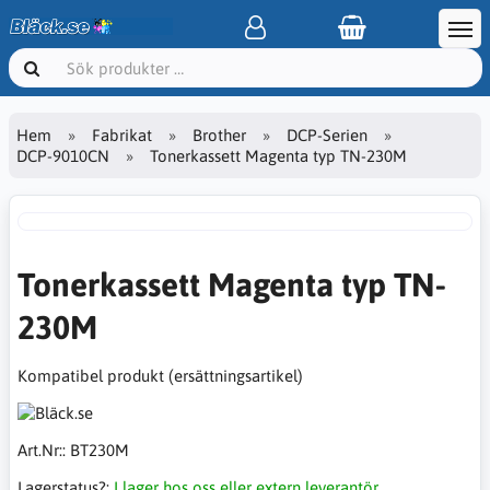
Hem
Fabrikat
Brother
DCP-Serien
DCP-9010CN
Tonerkassett Magenta typ TN-230M
Tonerkassett Magenta typ TN-
230M
Kompatibel produkt (ersättningsartikel)
Art.Nr::
BT230M
Lagerstatus?:
I lager hos oss eller extern leverantör