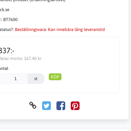
::
BT7600
status?:
Beställningsvara: Kan innebära lång leveranstid
837:-
Varav moms:
167,40 kr
Antal
KÖP
st