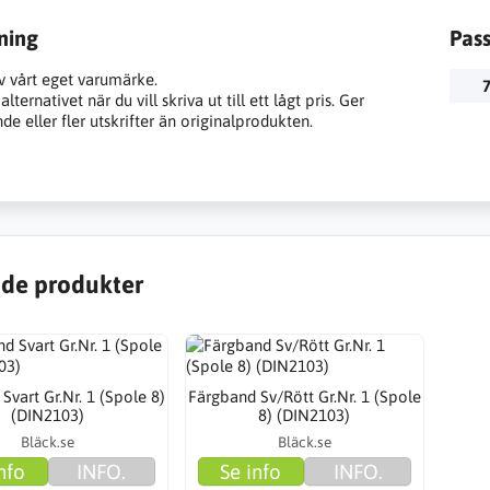
ning
Pas
v vårt eget varumärke.
7
lternativet när du vill skriva ut till ett lågt pris. Ger
e eller fler utskrifter än originalprodukten.
de produkter
Svart Gr.Nr. 1 (Spole 8)
Färgband Sv/Rött Gr.Nr. 1 (Spole
(DIN2103)
8) (DIN2103)
Bläck.se
Bläck.se
nfo
INFO.
Se info
INFO.