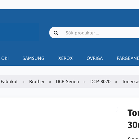
OKI
SAMSUNG
XEROX
ÖVRIGA
FÄRGBAN
Fabrikat
Brother
DCP-Serien
DCP-8020
Tonerka
To
30
Kompa