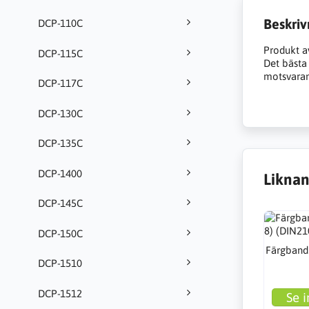
Beskriv
DCP-110C
Produkt a
DCP-115C
Det bästa a
motsvarand
DCP-117C
DCP-130C
DCP-135C
DCP-1400
Liknan
DCP-145C
DCP-150C
Färgband 
DCP-1510
DCP-1512
Se i