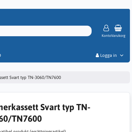
Konto
Varukorg
Priser
D
Logga in
ssett Svart typ TN-3060/TN7600
nerkassett Svart typ TN-
60/TN7600
tibel produkt (ersättningsartikel)