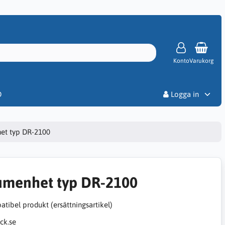
Konto
Varukorg
Priser
D
Logga in
et typ DR-2100
umenhet typ DR-2100
tibel produkt (ersättningsartikel)