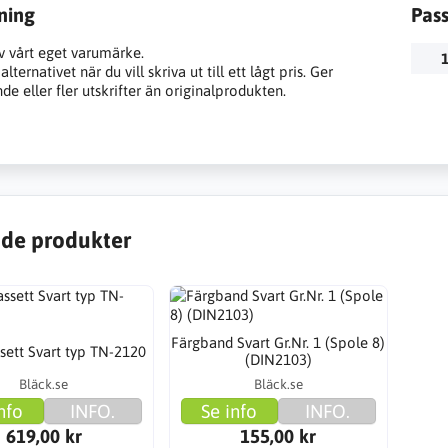
ning
Pas
v vårt eget varumärke.
1
lternativet när du vill skriva ut till ett lågt pris. Ger
e eller fler utskrifter än originalprodukten.
de produkter
Färgband Svart Gr.Nr. 1 (Spole 8)
sett Svart typ TN-2120
(DIN2103)
Bläck.se
Bläck.se
nfo
INFO.
Se info
INFO.
619,00 kr
155,00 kr