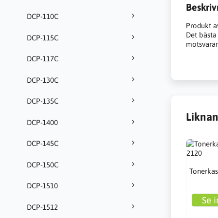
Beskriv
DCP-110C
Produkt a
Det bästa a
DCP-115C
motsvarand
DCP-117C
DCP-130C
DCP-135C
Liknan
DCP-1400
DCP-145C
DCP-150C
Tonerkas
DCP-1510
Se i
DCP-1512