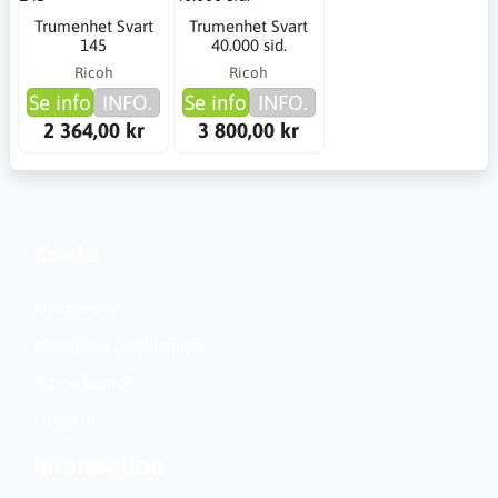
Trumenhet Svart
Trumenhet Svart
145
40.000 sid.
Ricoh
Ricoh
Se info
INFO.
Se info
INFO.
2 364,00 kr
3 800,00 kr
Konto
Kundservice
Nationella inställningar
Skapa konto?
Logga in
Information